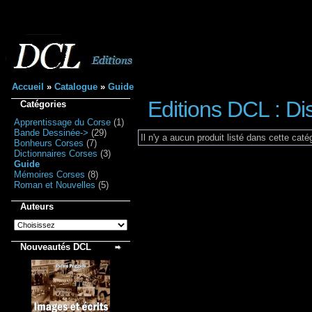
Accueil
»
Catalogue
»
Guide
Editions DCL : Di
Catégories
Apprentissage du Corse
(1)
Bande Dessinée->
(29)
Il n'y a aucun produit listé dans cette caté
Bonheurs Corses
(7)
Dictionnaires Corses
(3)
Guide
Mémoires Corses
(8)
Roman et Nouvelles
(5)
Auteurs
Nouveautés DCL