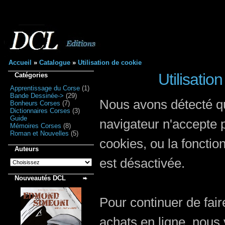
Accueil
»
Catalogue
»
Utilisation de cookie
Utilisatio
Catégories
Apprentissage du Corse
(1)
Bande Dessinée->
(29)
Nous avons détecté q
Bonheurs Corses
(7)
Dictionnaires Corses
(3)
Guide
navigateur n'accepte 
Mémoires Corses
(8)
Roman et Nouvelles
(5)
cookies, ou la fonctio
Auteurs
est désactivée.
Nouveautés DCL
Pour continuer de fair
achats en ligne, nous