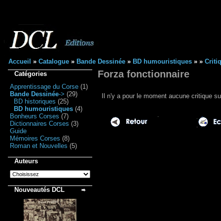
Accueil
»
Catalogue
»
Bande Dessinée
»
BD humouristiques
»
»
Criti
Forza fonctionnaire
Catégories
Apprentissage du Corse
(1)
Bande Dessinée
->
(29)
Il n'y a pour le moment aucune critique su
BD historiques
(25)
BD humouristiques
(4)
Bonheurs Corses
(7)
Dictionnaires Corses
(3)
Guide
Mémoires Corses
(8)
Roman et Nouvelles
(5)
Auteurs
Nouveautés DCL