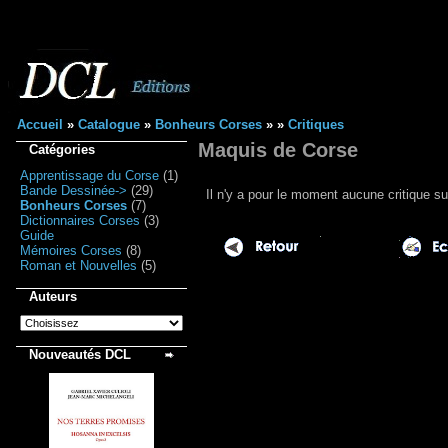
Accueil
»
Catalogue
»
Bonheurs Corses
»
»
Critiques
Maquis de Corse
Catégories
Apprentissage du Corse
(1)
Bande Dessinée->
(29)
Il n'y a pour le moment aucune critique su
Bonheurs Corses
(7)
Dictionnaires Corses
(3)
Guide
Mémoires Corses
(8)
Roman et Nouvelles
(5)
Auteurs
Nouveautés DCL