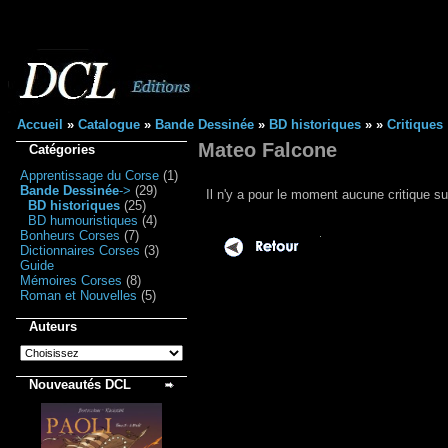
Accueil
»
Catalogue
»
Bande Dessinée
»
BD historiques
»
»
Critiques
Mateo Falcone
Catégories
Apprentissage du Corse
(1)
Bande Dessinée
->
(29)
Il n'y a pour le moment aucune critique su
BD historiques
(25)
BD humouristiques
(4)
Bonheurs Corses
(7)
Dictionnaires Corses
(3)
Guide
Mémoires Corses
(8)
Roman et Nouvelles
(5)
Auteurs
Nouveautés DCL