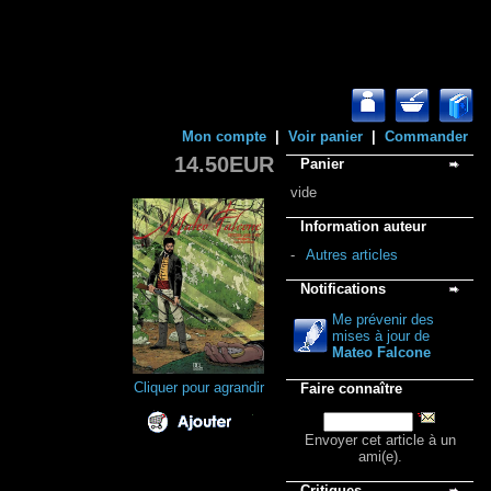
Mon compte
|
Voir panier
|
Commander
14.50EUR
Panier
vide
Information auteur
-
Autres articles
Notifications
Me prévenir des
mises à jour de
Mateo Falcone
Cliquer pour agrandir
Faire connaître
Envoyer cet article à un
ami(e).
Critiques